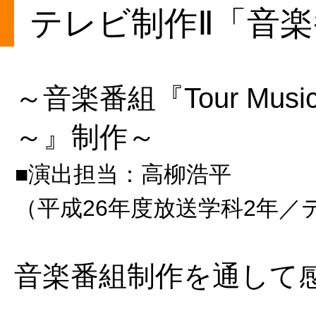
テレビ制作Ⅱ「音
～音楽番組『Tour Mu
～』制作～
■演出担当：高柳浩平
（平成26年度放送学科2年／
音楽番組制作を通して