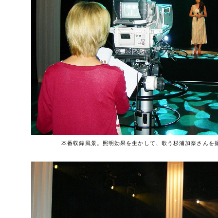
本番収録風景。照明効果を生かして、歌う杉浦加奈さんを