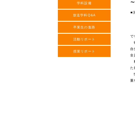
〜
学科設備
■
放送学科Q&A
（
卒業生の進路
"
で
活動リポート
収
自
授業リポート
全
私
た
憧
重