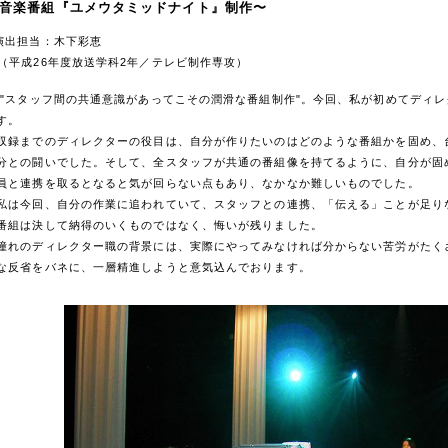
音楽番組『ユメウタミッドナイト』制作〜
演出担当：木下彩恵
平成26年度放送学科2年／テレビ制作専攻）
スタッフ間の共通意識があってこその潤滑な番組制作"。今回、私が初めてディレ
す。
録までのディレクターの役目は、自分が作りたいのはどのような番組かを固め、
分との闘いでした。そして、全スタッフが共通の番組像を持てるように、自分が固
員と連携を取るとなると気が回らない点もあり、なかなか難しいものでした。
は今回、自分の作業に追われていて、スタッフとの連携、「伝える」ことが足り
番組は決して納得のいくものではなく、悔いが残りました。
れのディレクター職の背景には、実際にやってみなければ分からない苦労がたく
な反省をバネに、一層精進しようと意気込んでおります。