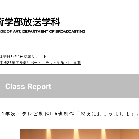
送学科TOP
▶
授業リポート
平成26年度授業リポート テレビ制作Ⅰ･Ⅱ 後期
1年次・テレビ制作Ⅰ-b班制作『深夜におじゃまします