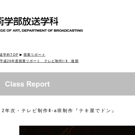
送学科TOP
▶
授業リポート
平成26年度授業リポート テレビ制作Ⅰ･Ⅱ 後期
2年次・テレビ制作Ⅱ-a班制作『テキ屋でドン』