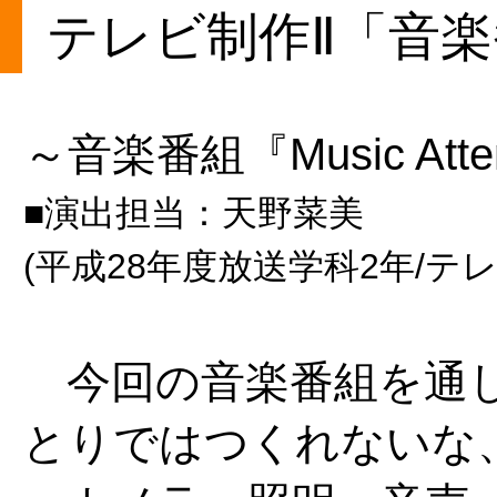
テレビ制作Ⅱ「音
～音楽番組『Music Att
■演出担当：天野菜美
(平成28年度放送学科2年/テ
今回の音楽番組を通し
とりではつくれないな