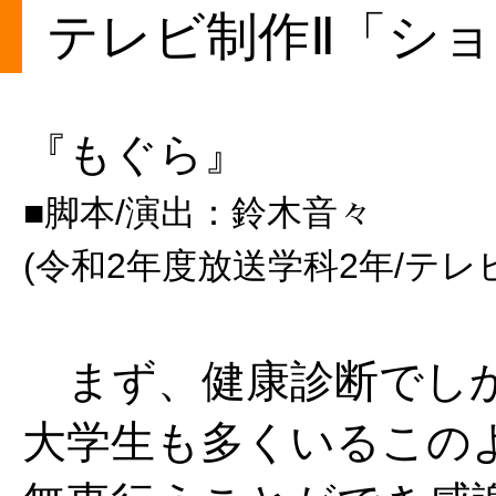
テレビ制作Ⅱ「シ
『もぐら』
■脚本/演出：鈴木音々
(令和2年度放送学科2年/テレ
まず、健康診断でしか
大学生も多くいるこの