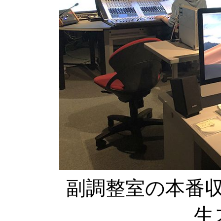
副調整室の本番
生