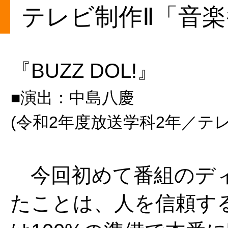
テレビ制作Ⅱ「音
『BUZZ DOL!』
■演出：中島八慶
(令和2年度放送学科2年／テ
今回初めて番組のディ
たことは、人を信頼す