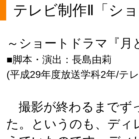
テレビ制作Ⅱ「シ
～ショートドラマ『月
■脚本・演出：長島由莉
(平成29年度放送学科2年/テ
撮影が終わるまでずっ
た。というのも、ディ