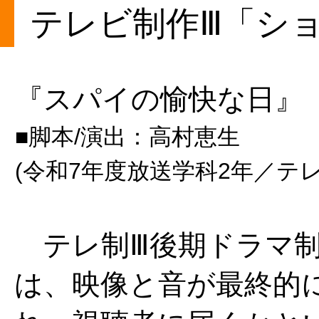
テレビ制作Ⅲ「シ
『スパイの愉快な日』
■脚本/演出：高村恵生
(令和7年度放送学科2年／テ
テレ制Ⅲ後期ドラマ制
は、映像と音が最終的